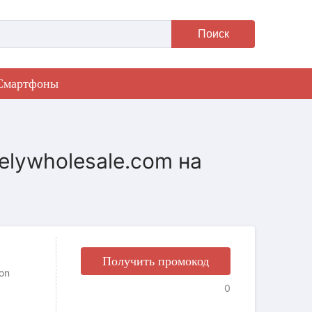
Поиск
Смартфоны
elywholesale.com на
Получить промокод
ion
0