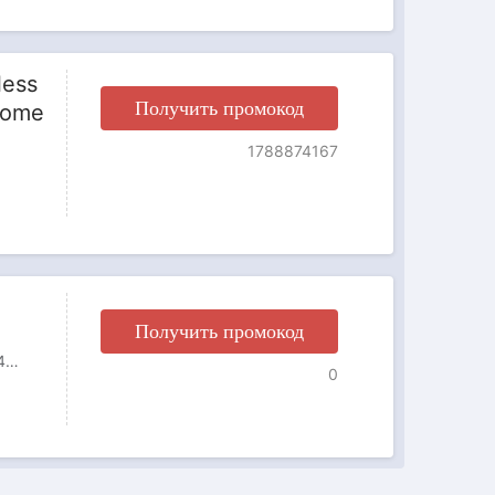
less
Получить промокод
Home
1788874167
Получить промокод
15% OFF by SUNSKY COUPON CODE: TBD0603245301 for 4pairs Anti-slip Dotted Rubber Trampoline Socks Toddler Socks For Children 1-5 Years Old(Rose Red)
0