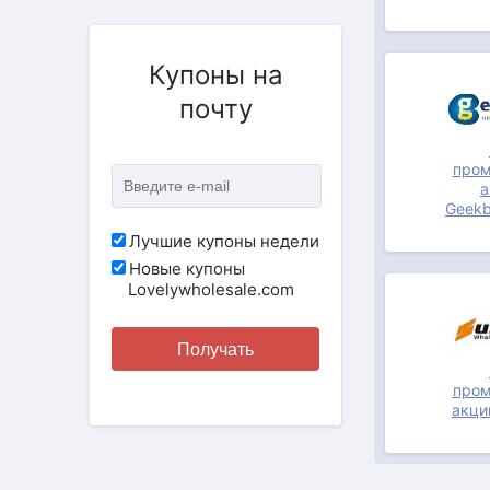
ПРОМОКОД
Купоны на
почту
пром
а
ПРОМОКОД
Geekb
Лучшие купоны недели
Новые купоны
Lovelywholesale.com
Получать
пром
акци