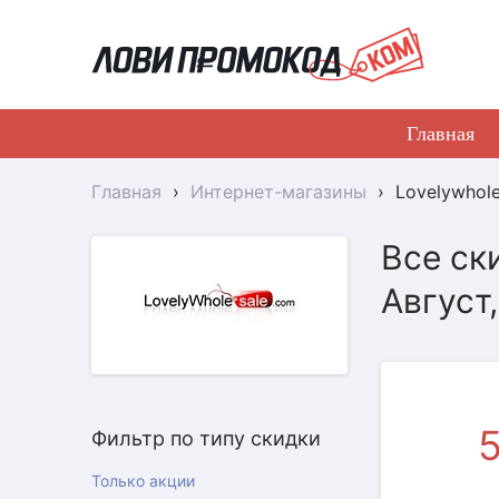
Главная
Главная
›
Интернет-магазины
›
Lovelywhol
Все ск
ПРОМОКОД
Август
Фильтр по типу скидки
Только акции