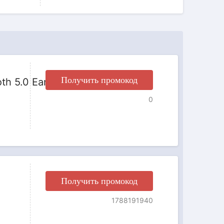
Получить промокод
th 5.0 Earphone
0
Получить промокод
m
1788191940