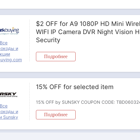
$2 OFF for A9 1080P HD Mini Wire
WIFI IP Camera DVR Night Vision 
Security
Все
окоды и
кции
Подробнее
uying.com
15% OFF for selected item
Все
окоды и
Подробнее
и Sunsky