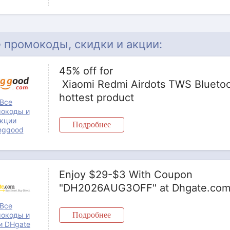
 промокоды, скидки и акции:
45% off for
Xiaomi Redmi Airdots TWS Bluetoo
hottest product
Все
окоды и
кции
Подробнее
nggood
Enjoy $29-$3 With Coupon
"DH2026AUG3OFF" at Dhgate.co
Все
окоды и
Подробнее
и DHgate