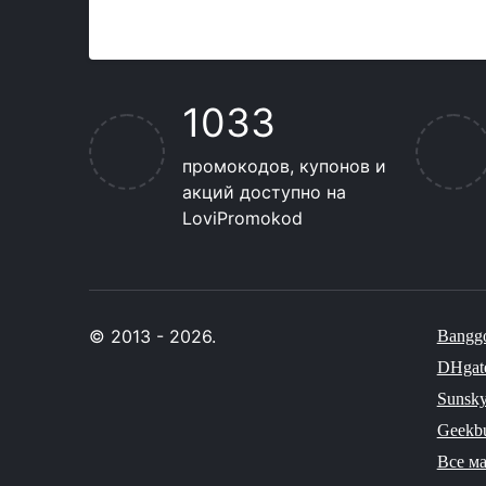
1033
промокодов, купонов и
акций доступно на
LoviPromokod
© 2013 - 2026.
Bangg
DHgat
Sunsk
Geekb
Все м