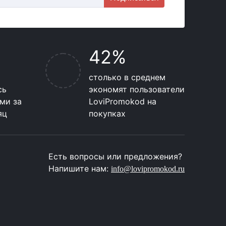
42%
столько в среднем
сь
экономят пользователи
ми за
LoviPromokod на
яц
покупках
Есть вопросы или предложения?
Напишите нам:
info@lovipromokod.ru