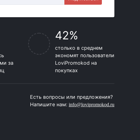
42%
столько в среднем
сь
экономят пользователи
ми за
LoviPromokod на
яц
покупках
Есть вопросы или предложения?
Напишите нам:
info@lovipromokod.ru