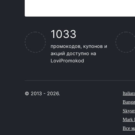
1033
промокодов, купонов и
акций доступно на
LoviPromokod
© 2013 - 2026.
Italiar
Bang
Skysm
Mark 
Все м