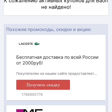
К сожалению активных купонов для Baon
не найдено!
АКЦИЯ
Похожие промокоды, скидки и акции:
Бесплатная доставка по всей России
от 2000руб!
Покупателям на нашем сайте предоставляется на выбор два способа доставки: доставка курьерской службой по указанному адресу (DPD) и постаматы PickPoint. Заказы на сумму менее 2000 руб. доставляются только в постаматы PickPoint, курьерская доставка «до двери» для таких заказов не действует.
Получить скидку
1788895776
АКЦИЯ