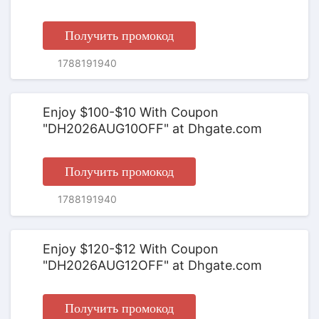
Получить промокод
ПРОМОКОД
1788191940
Enjoy $100-$10 With Coupon
"DH2026AUG10OFF" at Dhgate.com
Получить промокод
ПРОМОКОД
1788191940
Enjoy $120-$12 With Coupon
"DH2026AUG12OFF" at Dhgate.com
Получить промокод