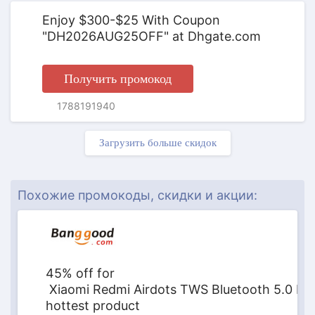
Enjoy $300-$25 With Coupon
"DH2026AUG25OFF" at Dhgate.com
Получить промокод
1788191940
Загрузить больше скидок
ПРОМОКОД
Похожие промокоды, скидки и акции:
45% off for
Xiaomi Redmi Airdots TWS Bluetooth 5.0 Ea
hottest product