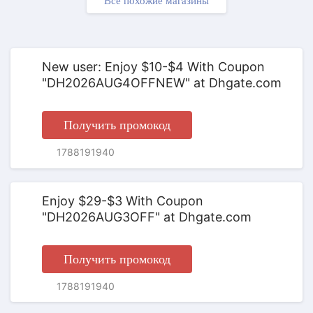
ПРОМОКОД
Все похожие магазины
New user: Enjoy $10-$4 With Coupon
"DH2026AUG4OFFNEW" at Dhgate.com
Получить промокод
ПРОМОКОД
1788191940
Enjoy $29-$3 With Coupon
"DH2026AUG3OFF" at Dhgate.com
Получить промокод
ПРОМОКОД
1788191940