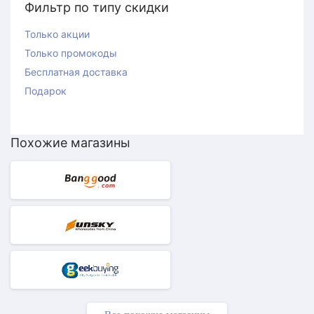
Фильтр по типу скидки
Только акции
Только промокоды
Бесплатная доставка
Подарок
Похожие магазины