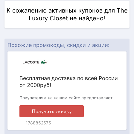
К сожалению активных купонов для The
Luxury Closet не найдено!
АКЦИЯ
Похожие промокоды, скидки и акции:
Бесплатная доставка по всей России
от 2000руб!
Покупателям на нашем сайте предоставляется на выбор два способа доставки: доставка курьерской службой по указанному адресу (DPD) и постаматы PickPoint. Заказы на сумму менее 2000 руб. доставляются только в постаматы PickPoint, курьерская доставка «до двери» для таких заказов не действует.
Получить скидку
1788852575
АКЦИЯ