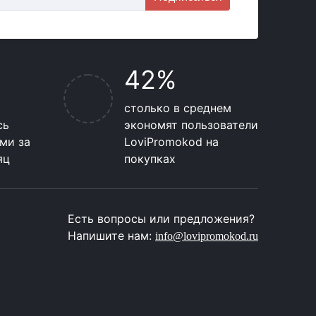
42%
столько в среднем
сь
экономят пользователи
ми за
LoviPromokod на
яц
покупках
Есть вопросы или предложения?
Напишите нам:
info@lovipromokod.ru