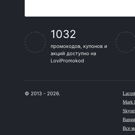
1032
промокодов, купонов и
акций доступно на
LoviPromokod
© 2013 - 2026.
Lacos
Mark 
Skysm
Bang
Все м