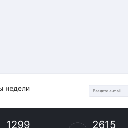
ы недели
1299
2615