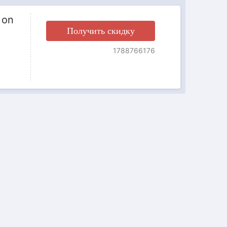
 on
Получить скидку
1788766176