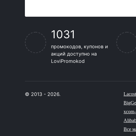
1031
промокодов, купонов и
акций доступно на
LoviPromokod
© 2013 - 2026.
Lacos
BigG
xcom-
Aliba
Все м