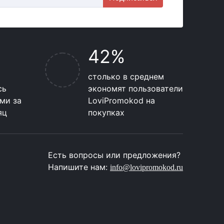
42%
столько в среднем
сь
экономят пользователи
ми за
LoviPromokod на
яц
покупках
Есть вопросы или предложения?
Напишите нам:
info@lovipromokod.ru