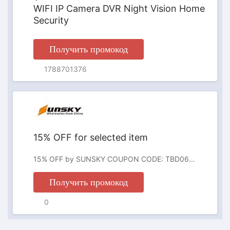
WIFI IP Camera DVR Night Vision Home
Security
Получить промокод
ПРОМОКОД
1788701376
15% OFF for selected item
15% OFF by SUNSKY COUPON CODE: TBD0603245301 for 4pairs Anti-slip Dotted Rubber Trampoline Socks Toddler Socks For Children 1-5 Years Old(Rose Red)
Получить промокод
0