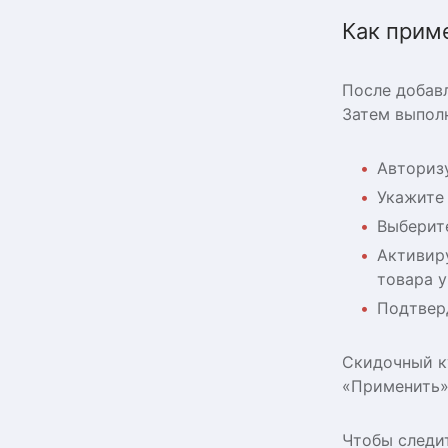
Как прим
После добавл
Затем выполн
Авторизу
Укажите
Выберите
Активиру
товара 
Подтвер
Скидочный ку
«Применить»
Чтобы следит