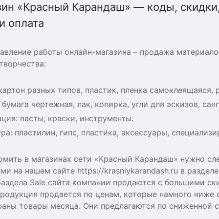
зин «Красный Карандаш» — коды, скидки,
и оплата
авление работы онлайн-магазина – продажа материало
творчества:
картон разных типов, пластик, пленка самоклеящаяся, 
 бумага чертежная, лак, копирка, угли для эскизов, сан
ция: пасты, краски, инструменты.
ра: пластилин, гипс, пластика, аксессуары, специализи
омить в магазинах сети «Красный Карандаш» нужно сл
и на нашем сайте https://krasniykarandash.ru в раздел
аздела Sale сайта компании продаются с большими ски
продукция продается по ценам, которые намного ниже 
раны товары месяца. Они предлагаются по сниженной 