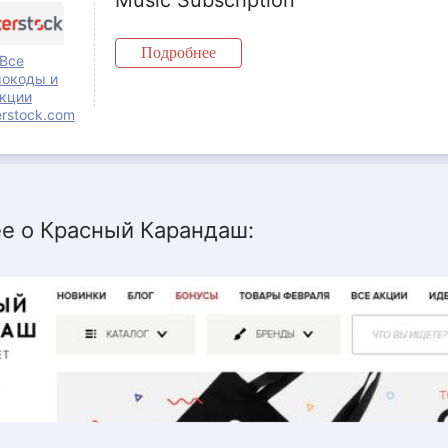
Music Subscription
Подробнее
Все
окоды и
кции
erstock.com
е о Красный Карандаш: