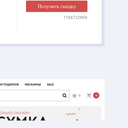
Получить скидку
1788722966