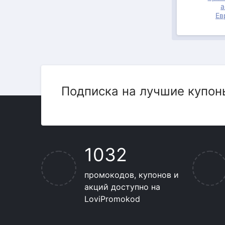
а
Ев
Подписка на лучшие купон
1032
промокодов, купонов и
акций доступно на
LoviPromokod