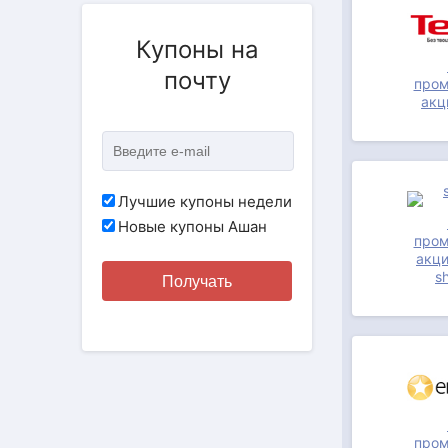
Купоны на
почту
пром
акц
АКЦИЯ
Лучшие купоны недели
Новые купоны Ашан
пром
акци
s
Получать
АКЦИЯ
пром