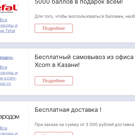
5000 баллов в подарок всем!
Все
окоды и
Подробнее
ии Tefal
Бесплатный самовывоз из офиса
Xcom в Казани!
Все
окоды и
и xcom-
Подробнее
hop.ru
Бесплатная доставка !
Все
окоды и