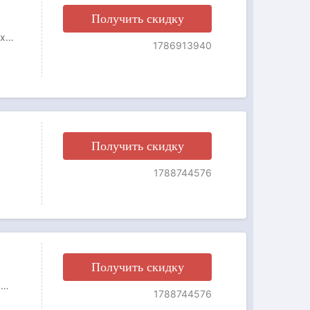
Получить скидку
Для того, чтобы воспользоваться баллами, необходимо авторизоваться на нашем сайте. Баллы действуют на все товары, за исключением товаров с финальной ценой и не суммируются с промокодами. Баллами можно оплатить до 30% покупки. 1 балл = 1 рубль Акция действует до 16 августа включительно.
1786913940
Получить скидку
1788744576
Получить скидку
При заказе на сумму от 3 000 рублей доставка будет осуществляться бесплатно по Москве внутри МКАД. При заказе на сумму от 10 000 руб., доставка в регионы также будет бесплатной!
1788744576