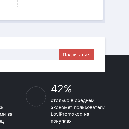
Подписаться
42%
столько в среднем
сь
экономят пользователи
ми за
LoviPromokod на
яц
покупках