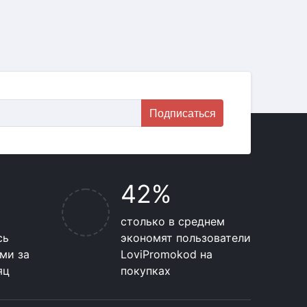
Подписаться
42%
столько в среднем
сь
экономят пользователи
ми за
LoviPromokod на
яц
покупках