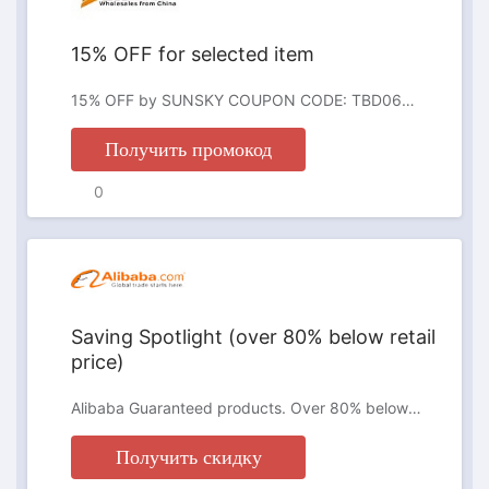
15% OFF for selected item
15% OFF by SUNSKY COUPON CODE: TBD0603245301 for 4pairs Anti-slip Dotted Rubber Trampoline Socks Toddler Socks For Children 1-5 Years Old(Rose Red)
Получить промокод
0
АКЦИЯ
Saving Spotlight (over 80% below retail
price)
Alibaba Guaranteed products. Over 80% below retail price with spotlight on other savings. First-time users of Alibaba Guaranteed products in the United States can enjoy additional benefit of free shipping (capped at $20). Type: Special promotion Categories: ALL Region: NO,NZ,SK,PT,CZ,HU,GR,RO,IE,BG,HR,RS,AL,LT,BA,IS,LV,EE,MK,SI,AD,LU,MD,MT,GL,AM,ME,MC,GI,FO,GG,LI,VN,TH,ID,PH,SG,JP,KR
Получить скидку