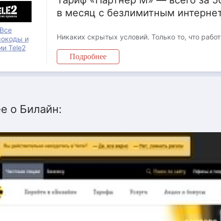
Тариф «Партнер М» — всего за 5
в месяц с безлимитным интерне
Все
окоды и
ии Tele2
Подробнее
е о Билайн: