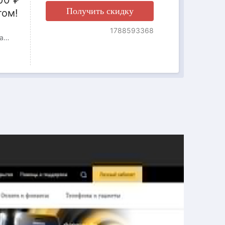
00 ₽
Получить скидку
том!
1788593368
Никаких скрытых условий. Только то, что работает: ✅ Безлимитный интернет ✅ Безлимитные звонки на Т2 ✅ 1000 минут на номера других операторов ✅ 200 SMS для важных сообщений