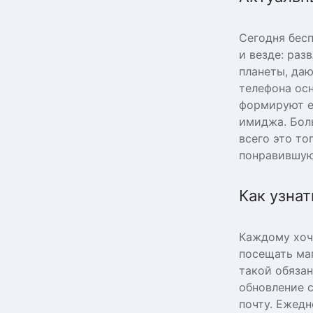
Сегодня бес
и везде: раз
планеты, да
телефона ос
формируют е
имиджа. Боль
всего это то
понравившую
Как узнат
Каждому хоче
посещать ма
такой обязан
обновление 
почту. Ежедн