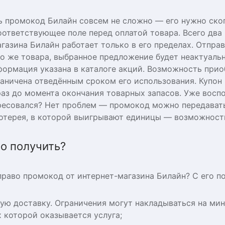
ь промокод Билайн совсем не сложно — его нужно скоп
оответствующее поле перед оплатой товара. Всего два
азина Билайн работает только в его пределах. Отправ
го же товара, выбранное предложение будет неактуаль
формация указана в каталоге акций. Возможность прио
раничена отведённым сроком его использования. Купон
аз до момента окончания товарных запасов. Уже восп
ресовался? Нет проблем — промокод можно передавать
 лотерея, в которой выигрывают единицы — возможност
о получить?
 право промокод от интернет-магазина Билайн? С его 
ную доставку. Ограничения могут накладываться на ми
 которой оказывается услуга;