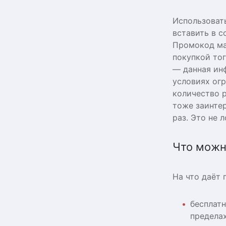
Использоват
вставить в с
Промокод маг
покупкой то
— данная ин
условиях ог
количество р
тоже заинте
раз. Это не
Что можн
На что даёт
бесплат
пределах