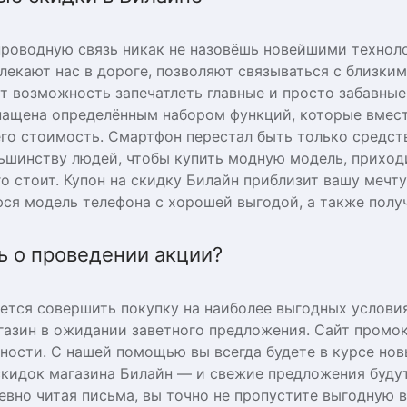
проводную связь никак не назовёшь новейшими техноло
влекают нас в дороге, позволяют связываться с близки
ют возможность запечатлеть главные и просто забавны
нащена определённым набором функций, которые вмес
го стоимость. Смартфон перестал быть только средст
шинству людей, чтобы купить модную модель, приходи
го стоит. Купон на скидку Билайн приблизит вашу мечт
ся модель телефона с хорошей выгодой, а также полу
ь о проведении акции?
тся совершить покупку на наиболее выгодных условия
газин в ожидании заветного предложения. Сайт промок
ности. С нашей помощью вы всегда будете в курсе но
скидок магазина Билайн — и свежие предложения буду
евно читая письма, вы точно не пропустите выгодную 