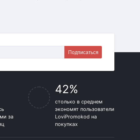
Подписаться
42%
столько в среднем
сь
экономят пользователи
ми за
LoviPromokod на
яц
покупках