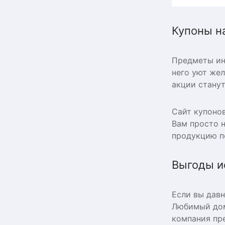
Купоны н
Предметы инт
него уют же
акции стану
Сайт купоно
Вам просто 
продукцию п
Выгоды и
Если вы дав
Любимый дом
компания пре