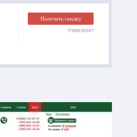
Получить скидку
1788636567