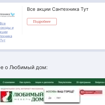
Все акции Сантехника Тут
Подробнее
Все
окоды и
кции
техника
Тут
е о Любимый дом: